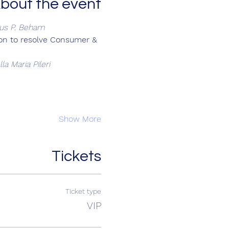
bout the event
us P. Beham
ion to resolve Consumer & 
lla Maria Pileri
Show More
Tickets
Ticket type
VIP