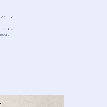
tion and
regory