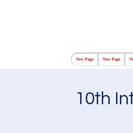
New Page
New Page
N
10th I