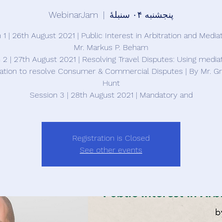
پنجشنبه ۰۴ سنبلهٔ
  |  
WebinarJam
 2 | 27th August 2021 | Resolving Travel Disputes: Using media
ration to resolve Consumer & Commercial Disputes | By Mr. G
Session 3 | 28th August 2021 | Mandatory and
Registration is Closed
See other events