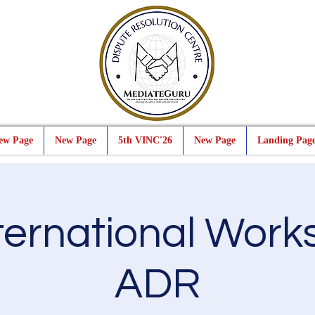
ew Page
New Page
5th VINC'26
New Page
Landing Pag
nternational Work
ADR