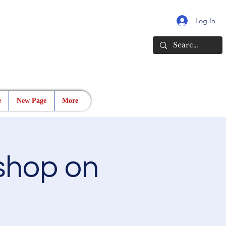
Log In
e
New Page
More
shop on