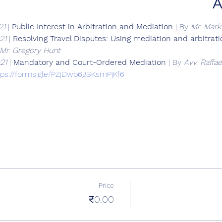
A
21
 | 
Public Interest in Arbitration and Mediation
 | By 
Mr. Mark
21
 | 
Resolving Travel Disputes: Using mediation and arbitrat
Mr. Gregory Hunt
21
 | 
Mandatory and Court-Ordered Mediation
 | By 
Avv. Raffae
tps://forms.gle/PZjDwb6gSKsmPjKf6
Price
₹0.00