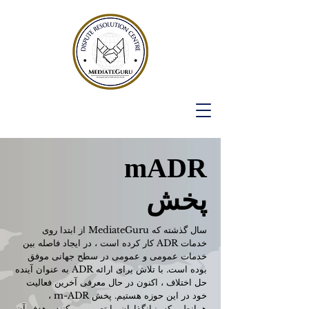
mADR
پخش
سال گذشته که MediateGuru از ابتدا روی
خدمات ADR کار کرده است ، در ایجاد فاصله بین
خدمات عمومی و عمومی در سطح جهانی موفق
بوده است. با تلاش برای ارائه ADR به عنوان آینده
حل اختلاف ، اکنون در حال معرفی آخرین فعالیت
خود در این حوزه هستیم. پخش m-ADR ،
همانطور که بنیانگذاران ما تصور می کنند ، هدف آن