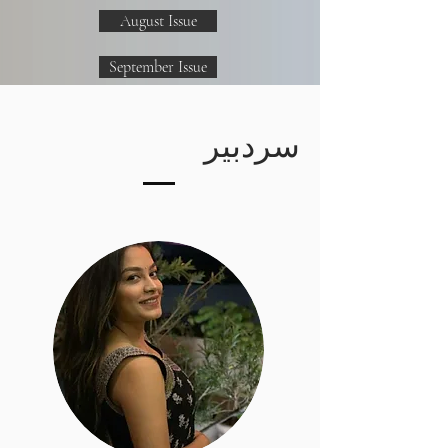
August Issue
September Issue
October Issue
سردبیر