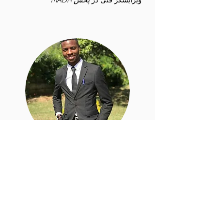
آقای جرالد موسنگی
همیار ویرایشگر در
mADR Broadcast