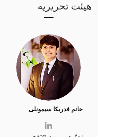
هیئت تحریریه
خانم فدریکا سیمونلی
ویرایشگر فنی در
پخش mADR