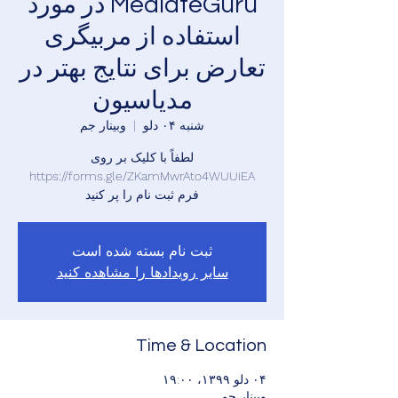
MediateGuru در مورد
استفاده از مربیگری
تعارض برای نتایج بهتر در
مدیاسیون
شنبه ۰۴ دلو
  |  
وبینار جم
لطفاً با کلیک بر روی
https://forms.gle/ZKamMwrAto4WUUiEA
فرم ثبت نام را پر کنید
ثبت نام بسته شده است
سایر رویدادها را مشاهده کنید
Time & Location
۰۴ دلو ۱۳۹۹، ۱۹:۰۰
وبینار جم