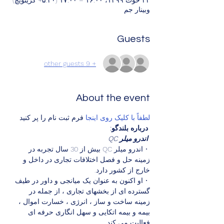
۲۴ حوت ۱۳۹۹، ۱۶:۰۰ – ۱۷:۰۰ (‎+۵:۳۰ گرینویچ)
وبینار جم
Guests
+ 9 other guests
About the event
لطفاً با کلیک روی اینجا
 فرم ثبت نام را پر کنید
درباره بلندگو:
اندرو میلر QC
 • اندرو میلر QC بیش از 30 سال تجربه در 
زمینه حل و فصل اختلافات تجاری در داخل و 
خارج از کشور دارد.
 • او اکنون به عنوان یک میانجی و داور در طیف 
گسترده ای از بخشهای تجاری ، از جمله در 
زمینه ساخت و ساز ، انرژی ، خسارت اموال ، 
بیمه و بیمه اتکایی و سهل انگاری حرفه ای 
فعالیت می کند.